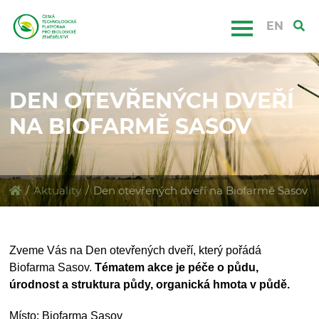
EN
DEN OTEVŘENÝCH DVEŘÍ
NA BIOFARMĚ SASOV
/
Aktuality
/
Den otevřených dveří na Biofarmě Sasov
Zveme Vás na Den otevřených dveří, který pořádá
Biofarma Sasov.
Tématem akce je p
éče o půdu,
úrodnost a struktura půdy, organická hmota v půdě.
Místo: Biofarma Sasov