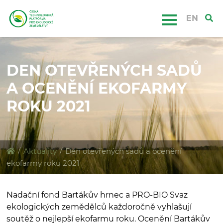
EN
DEN OTEVŘENÝCH SADŮ
A OCENĚNÍ EKOFARMY
ROKU 2021
/
Aktuality
/
Den otevřených sadů a ocenění
ekofarmy roku 2021
Nadační fond Bartákův hrnec a PRO-BIO Svaz
ekologických zemědělců každoročně vyhlašují
soutěž o nejlepší ekofarmu roku. Ocenění Bartákův