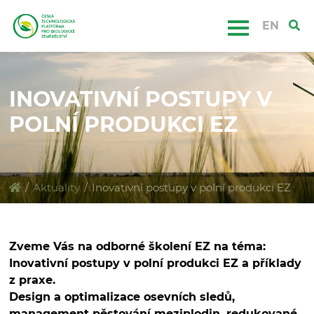
EN
INOVATIVNÍ POSTUPY V
POLNÍ PRODUKCI EZ
/
Aktuality
/
Inovativní postupy v polní produkci EZ
Zveme Vás na odborné školení EZ na téma:
Inovativní postupy v polní produkci EZ a příklady
z praxe.
Design a optimalizace osevních sledů,
management pěstování meziplodin, redukované