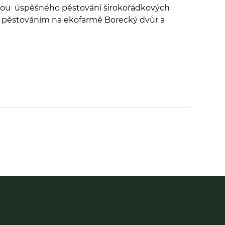
todou úspěšného pěstování širokořádkových
ich pěstováním na ekofarmě Borecký dvůr a