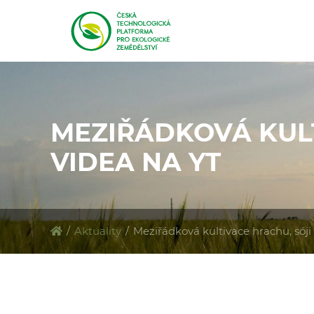
MEZIŘÁDKOVÁ KULT
VIDEA NA YT
/
Aktuality
/
Meziřádková kultivace hrachu, sóji