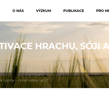
O NÁS
VÝZKUM
PUBLIKACE
PRO M
IVACE HRACHU, SÓJI A
 a lupiny – nová videa na YT