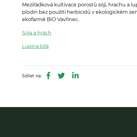
Meziřádková kultivace porostů sóji, hrachu a
plodin bez použití herbicidů v ekologickém zem
ekofarmě BIO Vavřinec.
Sója a hrách
Lupina bílá