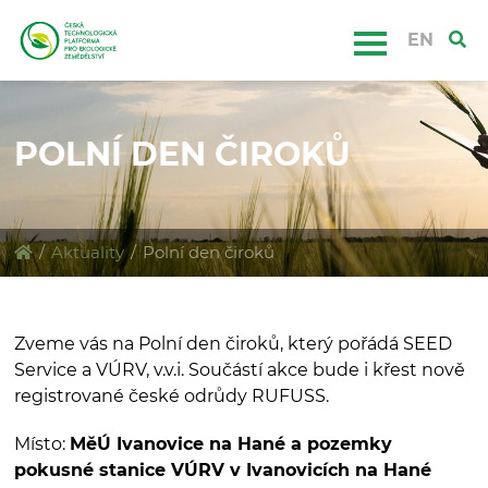
EN
POLNÍ DEN ČIROKŮ
/
Aktuality
/
Polní den čiroků
Zveme vás na Polní den čiroků, který pořádá SEED
Service a VÚRV, v.v.i. Součástí akce bude i křest nově
registrované české odrůdy RUFUSS.
Místo:
MěÚ Ivanovice na Hané a pozemky
pokusné stanice VÚRV v Ivanovicích na Hané