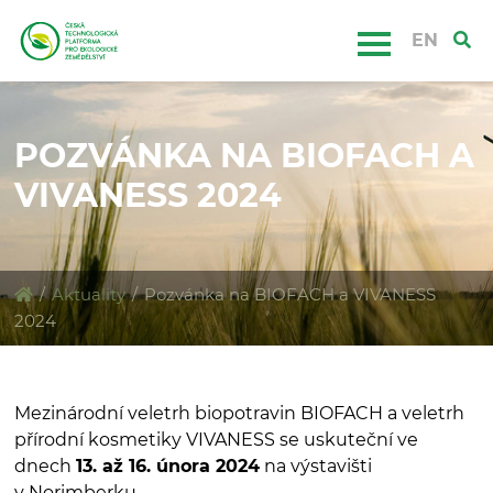
EN
POZVÁNKA NA BIOFACH A
VIVANESS 2024
/
Aktuality
/
Pozvánka na BIOFACH a VIVANESS
2024
Mezinárodní veletrh biopotravin BIOFACH a veletrh
přírodní kosmetiky VIVANESS se uskuteční ve
dnech
13. až 16. února 2024
na výstavišti
v Norimberku.