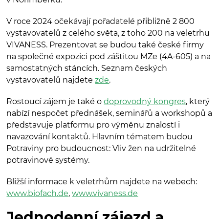
V roce 2024 očekávají pořadatelé přibližně 2 800
vystavovatelů z celého světa, z toho 200 na veletrhu
VIVANESS. Prezentovat se budou také české firmy
na společné expozici pod záštitou MZe (4A-605) a na
samostatných stáncích. Seznam českých
vystavovatelů najdete
zde
.
Rostoucí zájem je také o
doprovodný kongres
, který
nabízí nespočet přednášek, seminářů a workshopů a
představuje platformu pro výměnu znalostí i
navazování kontaktů. Hlavním tématem budou
Potraviny pro budoucnost: Vliv žen na udržitelné
potravinové systémy.
Bližší informace k veletrhům najdete na webech:
www.biofach.de
,
www.vivaness.de
Jednodenní zájezd a