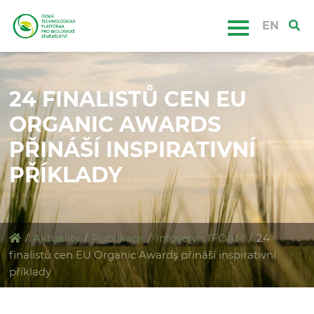
EN
24 FINALISTŮ CEN EU
ORGANIC AWARDS
PŘINÁŠÍ INSPIRATIVNÍ
PŘÍKLADY
/
Aktuality
/
Publikace
/
Infoservis IFOAM
/
24
finalistů cen EU Organic Awards přináší inspirativní
příklady