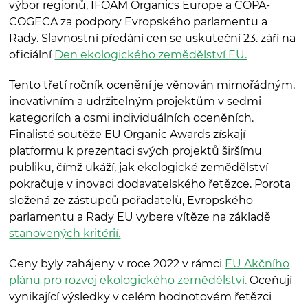
výbor regionů, IFOAM Organics Europe a COPA-
COGECA za podpory Evropského parlamentu a
Rady. Slavnostní předání cen se uskuteční 23. září na
oficiální
Den ekologického zemědělství EU.
Tento třetí ročník ocenění je věnován mimořádným,
inovativním a udržitelným projektům v sedmi
kategoriích a osmi individuálních oceněních.
Finalisté soutěže EU Organic Awards získají
platformu k prezentaci svých projektů širšímu
publiku, čímž ukáží, jak ekologické zemědělství
pokračuje v inovaci dodavatelského řetězce. Porota
složená ze zástupců pořadatelů, Evropského
parlamentu a Rady EU vybere vítěze na základě
stanovených kritérií.
Ceny byly zahájeny v roce 2022 v rámci
EU Akčního
plánu pro rozvoj ekologického zemědělství.
Oceňují
vynikající výsledky v celém hodnotovém řetězci