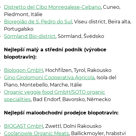
Distretto del Cibo Monregalese-Cebano
, Cuneo,
Piedmont, Itálie
Bioregião de S. Pedro do Sul
, Viseu district, Beira alta,
Portugalsko
Sörmland Bio-district
, Sörmland, Švédsko
Nejlepší malý a střední podnik (výrobce
biopotravin):
Biologon GmbH
, Hochfilzen, Tyrol, Rakousko
Gino Girolomoni Cooperativa Agricola
, Isola del
Piano, Montebello, Marche, Itálie
Organic veggie food GmbH/SOTO organic
specialities
, Bad Endorf, Bavorsko, Německo
Nejlepší maloobchodní prodejce biopotravin:
BIOGAST GmbH
, Zwettl, Dolní Rakousko
Coolanowle Organic Meats
, Ballickmoyler, hrabství