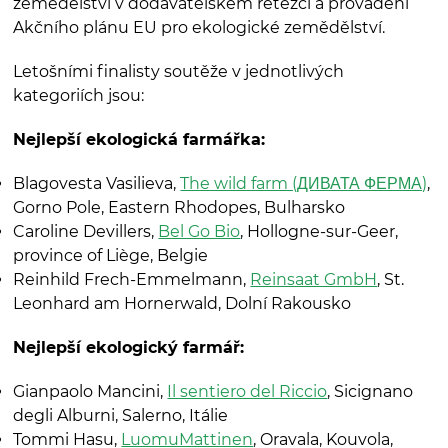
zemědělství v dodavatelském řetězci a provádění
Akčního plánu EU pro ekologické zemědělství.
Letošními finalisty soutěže v jednotlivých
kategoriích jsou:
Nejlepší ekologická farmářka:
Blagovesta Vasilieva,
The wild farm (ДИВАТА ФЕРМА)
,
Gorno Pole, Eastern Rhodopes, Bulharsko
Caroline Devillers,
Bel Go Bio
, Hollogne-sur-Geer,
province of Liège, Belgie
Reinhild Frech-Emmelmann,
Reinsaat GmbH
, St.
Leonhard am Hornerwald, Dolní Rakousko
Nejlepší ekologický farmář:
Gianpaolo Mancini,
Il sentiero del Riccio
, Sicignano
degli Alburni, Salerno, Itálie
Tommi Hasu,
LuomuMattinen
, Oravala, Kouvola,