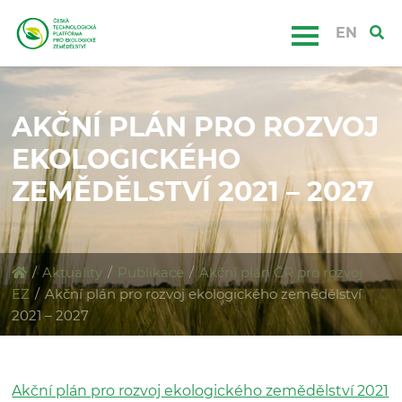
EN
AKČNÍ PLÁN PRO ROZVOJ
EKOLOGICKÉHO
ZEMĚDĚLSTVÍ 2021 – 2027
/
Aktuality
/
Publikace
/
Akční plán ČR pro rozvoj
EZ
/
Akční plán pro rozvoj ekologického zemědělství
2021 – 2027
Akční plán pro rozvoj ekologického zemědělství 2021