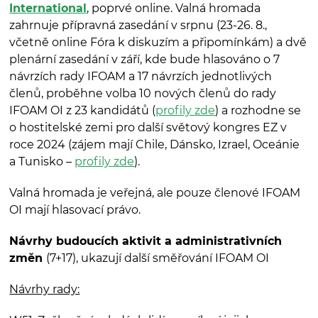
International
, poprvé online. Valná hromada
zahrnuje přípravná zasedání v srpnu (23-26. 8.,
včetně online Fóra k diskuzím a připomínkám) a dvě
plenární zasedání v září, kde bude hlasováno o 7
návrzích rady IFOAM a 17 návrzích jednotlivých
členů, proběhne volba 10 nových členů do rady
IFOAM OI z 23 kandidátů (
profily zde
) a rozhodne se
o hostitelské zemi pro další světový kongres EZ v
roce 2024 (zájem mají Chile, Dánsko, Izrael, Oceánie
a Tunisko –
profily zde
).
Valná hromada je veřejná, ale pouze členové IFOAM
OI mají hlasovací právo.
Návrhy budoucích aktivit a administrativních
změn
(7+17), ukazují další směřování IFOAM OI
Návrhy rady: