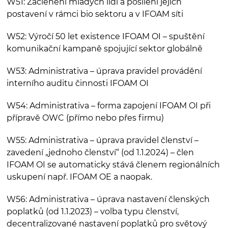
W51: Začlenění mladých lidí a posílení jejich
postavení v rámci bio sektoru a v IFOAM síti
W52: Výročí 50 let existence IFOAM OI – spuštění
komunikační kampaně spojující sektor globálně
W53: Administrativa – úprava pravidel provádění
interního auditu činnosti IFOAM OI
W54: Administrativa – forma zapojení IFOAM OI při
přípravě OWC (přímo nebo přes firmu)
W55: Administrativa – úprava pravidel členství –
zavedení „jednoho členství“ (od 1.1.2024) – člen
IFOAM OI se automaticky stává členem regionálních
uskupení např. IFOAM OE a naopak.
W56: Administrativa – úprava nastavení členských
poplatků (od 1.1.2023) – volba typu členství,
decentralizované nastavení poplatků pro světový