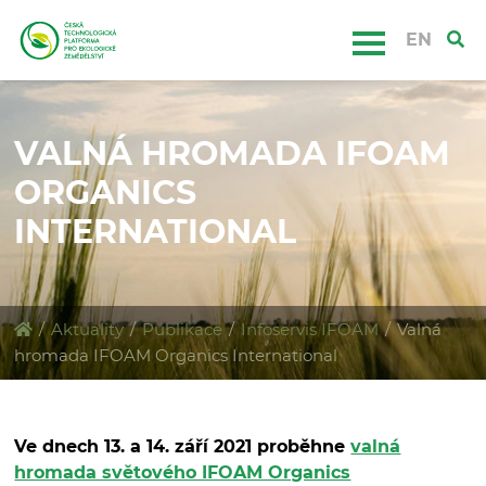
EN
VALNÁ HROMADA IFOAM
ORGANICS
INTERNATIONAL
/
Aktuality
/
Publikace
/
Infoservis IFOAM
/
Valná
hromada IFOAM Organics International
Ve dnech 13. a 14. září 2021 proběhne
valná
hromada světového IFOAM Organics