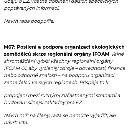
údajů o EZ, včetně doplnění dalších specifických
poptávaných informací.
Návrh rada podpořila.
M67: Posílení a podpora organizací ekologických
zemědělců skrze regionální orgány IFOAM
Valné
shromáždění vybízí všechny regionální orgány
IFOAM OI, aby vyčlenily zdroje – dovednosti, finance
nebo odborné znalosti – na podporu organizací
zemědělců ve svých regionech. Přispěje to k
propojení mezi různými zúčastněnými stranami a
budování silnější základny pro EZ.
Návrh míří na členy, rada se nemůže vyjádřit, ale
návrh vítá.