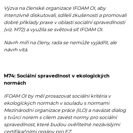
Výzva na členské organizace IFOAM OI, aby
intenzivně diskutovali, sdíleli zkušenosti a promovali
dobré příklady praxe v oblasti sociální spravedlnosti
(viz. M72) a využila se světová síť IFOAM OI.
Návrh míří na členy, rada se nemůže vyjádřit, ale
návrh vítá.
M74: Sociální spravedlnost v ekologických
normách
IFOAM OI by měl prosazovat sociální kritéria v
ekologických normách v souladu s normami
Mezinárodní organizace práce (ILO) a navázat dialog
s tvůrci norem s cílem zavést normy pro sociální
spravedlnost, které budou ověřitelné nezávislými
certifikačními orgány pro EZ.