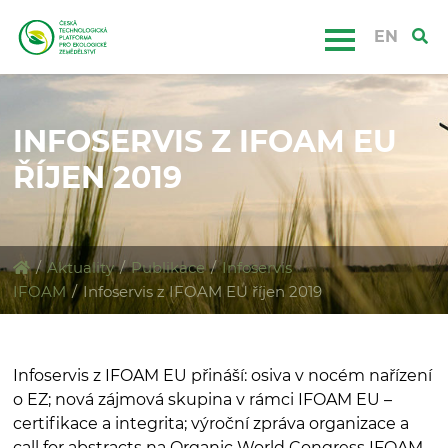
EN
INFOSERVIS Z IFOAM EU
ŘÍJEN 2019
/
Aktuality
/
Publikace
/
Infoservis
IFOAM
/
Infoservis z IFOAM EU říjen 2019
Infoservis z IFOAM EU přináší: osiva v nocém nařízení
o EZ; nová zájmová skupina v rámci IFOAM EU –
certifikace a integrita; výroční zpráva organizace a
call for abstracts na Organic World Congress IFOAM