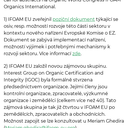
Organics International.
1) IFOAM EU zveřejnil
poziční dokument
týkající se
osiv, resp. možností rozvoje této části sektoru v
kontextu nového nařízení Evropské Komise o EZ.
Dokument se zabývá implementací nařízení,
možností výjimek i potřebnými mechanismy k
rozvoji sektoru. Více informací
zde
.
2) IFOAM EU založil novou zájmovou skupinu.
Interest Group on Organic Certification and
Integrity (IGOC) byla formálně stvrzena
předsednictvem organizace. Jejími členy jsou
kontrolní organizace, zpracovatelé, výzkumné
organizace i zemědělci (celkem více než 40). Tato
zájmová skupina je tak již čtvrtou v IFOAM EU po
zemědělcích, zpracovatelích a obchodnících.
Možnost zapojit se lze konzultovat u Meriam Ghedira
(
Meriam.ghedira@ifaom-eu.org
)