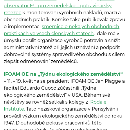
observatoř EU pro zemědělsko – potravinářský
řetězec
k monitorování výrobních nákladů, marží a
obchodních praktik. Komise také publikovala zprávu
o implementaci
směrnice o nekalých obchodních
praktikách ve všech členských státech,
dále má v
úmyslu posílit organizace výrobců potravin a snížit
administrativní zátěž při jejich uznávání a podpořit
dobrovolné systémy spravedlivého obchodu s cílem
zlepšit odměňování zemědělců.
IFOAM OE na „Týdnu ekologického zemědělství“
– 11. – 19. května se prezident IFOAM OE Jan Plagge a
ředitel Eduardo Cuoco zúčastnili „Týdne
ekologického zemědělství“ v USA. Během své
návštěvy se rovněž setkali s kolegy z
Rodale
Institute.
Tato nezisková organizace v Pensylvánii
provádí výzkum ekologického zemědělství od roku
1947. Dlouhodobé pokusy pracovníků této
organizace ukázaly, že výnosy v ekologickém