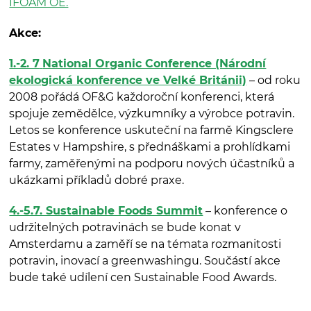
IFOAM OE.
Akce:
1.-2. 7
National Organic Conference (Národní
ekologická konference ve Velké Británii)
– od roku
2008 pořádá OF&G každoroční konferenci, která
spojuje zemědělce, výzkumníky a výrobce potravin.
Letos se konference uskuteční na farmě Kingsclere
Estates v Hampshire, s přednáškami a prohlídkami
farmy, zaměřenými na podporu nových účastníků a
ukázkami příkladů dobré praxe.
4.-5.7. Sustainable Foods Summit
– konference o
udržitelných potravinách se bude konat v
Amsterdamu a zaměří se na témata rozmanitosti
potravin, inovací a greenwashingu. Součástí akce
bude také udílení cen Sustainable Food Awards.