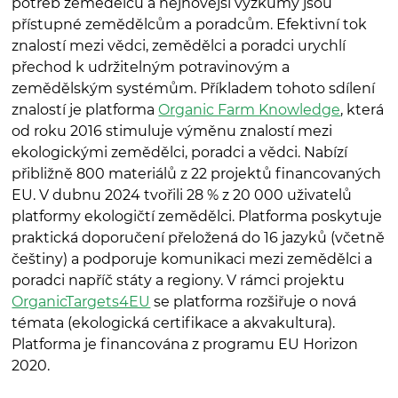
potřeb zemědělců a nejnovější výzkumy jsou
přístupné zemědělcům a poradcům. Efektivní tok
znalostí mezi vědci, zemědělci a poradci urychlí
přechod k udržitelným potravinovým a
zemědělským systémům. Příkladem tohoto sdílení
znalostí je platforma
Organic Farm Knowledge
, která
od roku 2016 stimuluje výměnu znalostí mezi
ekologickými zemědělci, poradci a vědci. Nabízí
přibližně 800 materiálů z 22 projektů financovaných
EU. V dubnu 2024 tvořili 28 % z 20 000 uživatelů
platformy ekologičtí zemědělci. Platforma poskytuje
praktická doporučení přeložená do 16 jazyků (včetně
češtiny) a podporuje komunikaci mezi zemědělci a
poradci napříč státy a regiony. V rámci projektu
OrganicTargets4EU
se platforma rozšiřuje o nová
témata (ekologická certifikace a akvakultura).
Platforma je financována z programu EU Horizon
2020.