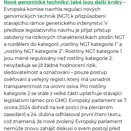
Nové genomické techniky: jaké jsou další kroky
–
Evropská komise navrhla regulaci nových
genomických technik (NGT) k přizpůsobení
stávajícího rámce genetického inženýrství. V
předloze legislativního návrhu je přijat přístup
založený na rizikových charakteristikách plodin NGT
a rozdělení do kategorií „rostliny NGT kategorie 1“ a
„rostliny NGT kategorie 2“. Rostliny NGT kategorie 1
jsou méně regulovány než rostliny kategorie 2:
nevyžaduje se již žádné hodnocení rizik,
sledovatelnost a označování – pouze postup
ověřování a veřejný registr, který má usnadnit
transparentnost na úrovni osiva. Pro rostliny
kategorie 2 se stále z velké části uplatňuje stávající
legislativní rámec pro GMO. Evropský parlament se 7.
února 2024 dohodl na své pozici (na plenárním
zasedání) a 24. dubna odhlasoval první čtení textu,
což znamená, že nově zvolený Evropský parlament
nemůže znovu zahájit diskusi o svém postoji před