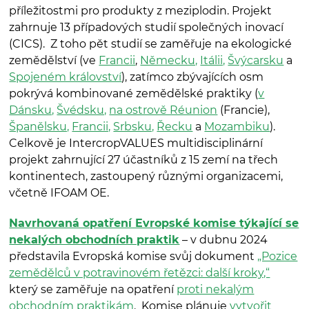
příležitostmi pro produkty z meziplodin. Projekt
zahrnuje 13 případových studií společných inovací
(CICS). Z toho pět studií se zaměřuje na ekologické
zemědělství (ve
Francii
,
Německu,
Itálii,
Švýcarsku
a
Spojeném království
), zatímco zbývajících osm
pokrývá kombinované zemědělské praktiky (
v
Dánsku,
Švédsku,
na ostrově Réunion
(Francie),
Španělsku,
Francii,
Srbsku,
Řecku
a
Mozambiku
).
Celkově je IntercropVALUES multidisciplinární
projekt zahrnující 27 účastníků z 15 zemí na třech
kontinentech, zastoupený různými organizacemi,
včetně IFOAM OE.
Navrhovaná opatření Evropské komise týkající se
nekalých obchodních praktik
– v dubnu 2024
představila Evropská komise svůj dokument
„Pozice
zemědělců v potravinovém řetězci: další kroky,“
který se zaměřuje na opatření
proti nekalým
obchodním praktikám
. Komise plánuje
vytvořit