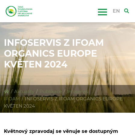
EN
INFOSERVIS Z IFOAM
ORGANICS EUROPE
KVĚTEN 2024
/
Aktuality
/
Publikace
/
Infoservis
IFOAM
/
INFOSERVIS Z IFOAM ORGANICS EUROPE
KVĚTEN 2024
Květnový zpravodaj se věnuje se dostupným