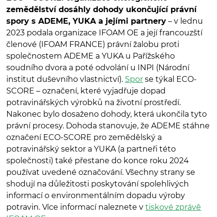
zemědělství dosáhly dohody ukončující právní
spory s ADEME, YUKA a jejími partnery
– v lednu
2023 podala organizace IFOAM OE a její francouzští
členové (IFOAM FRANCE) právní žalobu proti
společnostem ADEME a YUKA u Pařížského
soudního dvora a poté odvolání u INPI (Národní
institut duševního vlastnictví).
Spor
se týkal ECO-
SCORE – označení, které vyjadřuje dopad
potravinářských výrobků na životní prostředí.
Nakonec bylo dosaženo dohody, která ukončila tyto
právní procesy. Dohoda stanovuje, že ADEME stáhne
označení ECO-SCORE pro zemědělský a
potravinářský sektor a YUKA (a partneři této
společnosti) také přestane do konce roku 2024
používat uvedené označování. Všechny strany se
shodují na důležitosti poskytování spolehlivých
informací o environmentálním dopadu výroby
potravin. Více informací naleznete v
tiskové zprávě