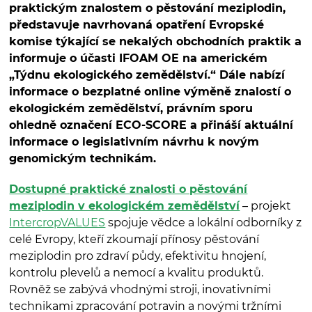
praktickým znalostem o pěstování meziplodin,
představuje navrhovaná opatření Evropské
komise týkající se nekalých obchodních praktik a
informuje o účasti IFOAM OE na americkém
„Týdnu ekologického zemědělství.“ Dále nabízí
informace o bezplatné online výměně znalostí o
ekologickém zemědělství, právním sporu
ohledně označení ECO-SCORE a přináší aktuální
informace o legislativním návrhu k novým
genomickým technikám.
Dostupné praktické znalosti o pěstování
meziplodin v ekologickém zemědělství
– projekt
IntercropVALUES
spojuje vědce a lokální odborníky z
celé Evropy, kteří zkoumají přínosy pěstování
meziplodin pro zdraví půdy, efektivitu hnojení,
kontrolu plevelů a nemocí a kvalitu produktů.
Rovněž se zabývá vhodnými stroji, inovativními
technikami zpracování potravin a novými tržními