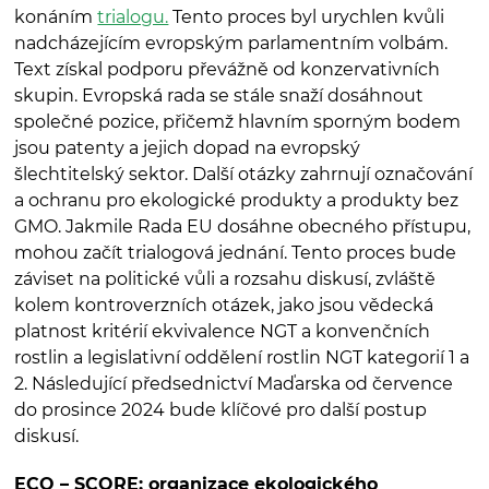
konáním
trialogu.
Tento proces byl urychlen kvůli
nadcházejícím evropským parlamentním volbám.
Text získal podporu převážně od konzervativních
skupin. Evropská rada se stále snaží dosáhnout
společné pozice, přičemž hlavním sporným bodem
jsou patenty a jejich dopad na evropský
šlechtitelský sektor. Další otázky zahrnují označování
a ochranu pro ekologické produkty a produkty bez
GMO. Jakmile Rada EU dosáhne obecného přístupu,
mohou začít trialogová jednání. Tento proces bude
záviset na politické vůli a rozsahu diskusí, zvláště
kolem kontroverzních otázek, jako jsou vědecká
platnost kritérií ekvivalence NGT a konvenčních
rostlin a legislativní oddělení rostlin NGT kategorií 1 a
2. Následující předsednictví Maďarska od července
do prosince 2024 bude klíčové pro další postup
diskusí.
ECO – SCORE: organizace ekologického