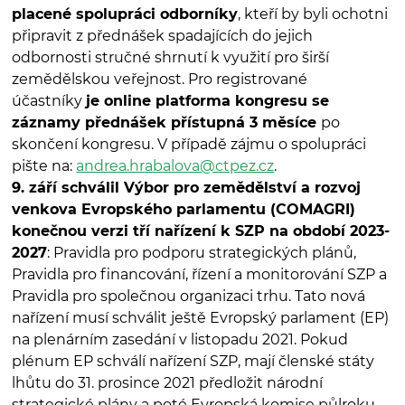
placené spolupráci odborníky
, kteří by byli ochotni
připravit z přednášek spadajících do jejich
odbornosti stručné shrnutí k využití pro širší
zemědělskou veřejnost. Pro registrované
účastníky
je online platforma kongresu se
záznamy přednášek přístupná 3 měsíce
po
skončení kongresu. V případě zájmu o spolupráci
pište na:
andrea.hrabalova@ctpez.cz
.
9. září schválil Výbor pro zemědělství a rozvoj
venkova Evropského parlamentu (COMAGRI)
konečnou verzi tří nařízení k SZP na období 2023-
2027
: Pravidla pro podporu strategických plánů,
Pravidla pro financování, řízení a monitorování SZP a
Pravidla pro společnou organizaci trhu. Tato nová
nařízení musí schválit ještě Evropský parlament (EP)
na plenárním zasedání v listopadu 2021. Pokud
plénum EP schválí nařízení SZP, mají členské státy
lhůtu do 31. prosince 2021 předložit národní
strategické plány a poté Evropská komise půlroku