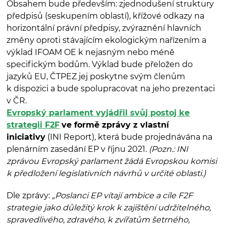
Obsahem bude především: zjednodušení struktury
předpisů (seskupením oblastí), křížové odkazy na
horizontální právní předpisy, zvýraznění hlavních
změny oproti stávajícím ekologickým nařízením a
výklad IFOAM OE k nejasným nebo méně
specifickým bodům. Výklad bude přeložen do
jazyků EU, ČTPEZ jej poskytne svým členům
k dispozici a bude spolupracovat na jeho prezentaci
v ČR.
Evropský parlament vyjádřil svůj postoj ke
strategii F2F
ve formě zprávy z vlastní
iniciativy
(INI Report), která bude projednávána na
plenárním zasedání EP v říjnu 2021.
(Pozn.: INI
zprávou Evropský parlament žádá Evropskou komisi
k předložení legislativních návrhů v určité oblasti.)
Dle zprávy:
„Poslanci EP vítají ambice a cíle F2F
strategie jako důležitý krok k zajištění udržitelného,
spravedlivého, zdravého, k zvířatům šetrného,