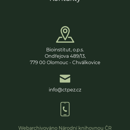
Bioinstitut, o.p.s.
Ondřejova 489/13,
779 00 Olomouc - Chválkovice
info@ctpez.cz
Webarchiv
ováno Národní knihovnou ČR