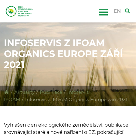
EN
INFOSERVIS Z IFOAM
ORGANICS EUROPE ZÁŘÍ
2021
/
Aktuality
/
Publikace
/
Infoservis
IFOAM
/
Infoservis z IFOAM Organics Europe září 2021
Vyhlášen den ekologického zemědělství, publikace
srovnávající staré a nové nařízení o EZ, pokračující