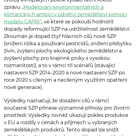
zprávu
„Modelování environmentálních a
klimatických ambicí v odvětví zemědělství pomocí
modelu CAPRI“
, ve které se pokouší hodnotit
dopady reformující SZP na udržitelnost zemědělství.
Zkoumán je dopad čtyř hlavních cílů nové SZP
(snížení rizika a používání pesticidů, snížení přebytku
živin, zvýšení plochy ekologického zemědělství a
zvýšení plochy pro krajinné prvky s vysokou
rozmanitostí), a to v rámci tří scénářů (stávající
nastavení SZP 2014-2020 a nové nastavení SZP po
roce 2020 s cíleným a necíleným využitím opatření
nové generace).
Výsledky naznačují, že dosažení cílů v rámci
současné SZP přinese významné přínosy pro životní
prostředí. Výsledky rovněž ukazují pokles produkce
v EU a rozdíly v cenách a příjmech u vybraných
zemědělských produktů. Tento dopad lze snížit