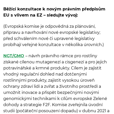
Běžící konzultace k novým právním předpisům
EU s vlivem na EZ – sledujte vývoj:
(Evropská komise je odpovědná za plánování,
přípravu a navrhování nové evropské legislativy;
před schválením nové či upravené legislativy
probíhají veřejné konzultace v několika úrovních.)
NGT/GMO
– návrh právního rámce pro rostliny
získané cílenou mutagenezí a cisgenezí a pro jejich
potravinářské a krmné produkty. Cílem je zajistit
vhodný regulační dohled nad dotčenými
rostlinnými produkty, zajistit vysokou úroveň
ochrany zdraví lidí a zvířat a životního prostředí a
umožnit inovace a přispět bezpečnými novými
genomickými technikami k cílům evropské Zelené
dohody a strategie F2F. Komise zveřejnila úvodní
studii (počáteční posouzení dopadu) v dubnu 2021 a