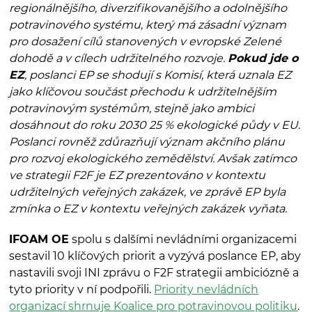
regionálnějšího, diverzifikovanějšího a odolnějšího
potravinového systému, který má zásadní význam
pro dosažení cílů stanovených v evropské Zelené
dohodě a v cílech udržitelného rozvoje.
Pokud jde o
EZ
, poslanci EP se shodují s Komisí, která uznala EZ
jako klíčovou součást přechodu k udržitelnějším
potravinovým systémům, stejně jako ambici
dosáhnout do roku 2030 25 % ekologické půdy v EU.
Poslanci rovněž zdůrazňují význam akčního plánu
pro rozvoj ekologického zemědělství. Avšak zatímco
ve strategii F2F je EZ prezentováno v kontextu
udržitelných veřejných zakázek, ve zprávě EP byla
zmínka o EZ v kontextu veřejných zakázek vyňata.
IFOAM OE
spolu s dalšími nevládními organizacemi
sestavil 10 klíčových priorit a vyzývá poslance EP, aby
nastavili svoji INI zprávu o F2F strategii ambiciózně a
tyto priority v ní podpořili.
Priority nevládních
organizací shrnuje Koalice pro potravinovou politiku
.