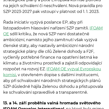
na jejich schválení či neschválení. Nová pravidla pro
SZP 2023-2027 pak vstoupí v platnost od 1. 1. 2023.
Řada iniciativ vyzývá poslance EP, aby při
listopadovém hlasování nařízení SZP zamítli.
IFOAM
OE
sdílí kritiku, že nová SZP není dostatečně
ambiciózní, namísto jejího zamítnutí však vyzývá
členské státy, aby nastavily ambiciózní národní
strategické plány dle cílů Zelené dohody a F2F,
vyčlenily potřebné finance na opatření šetrná ke
klimatu a životnímu prostředí a zajistili odpovídající
rozpočet na rozvoj EZ.
IFOAM OE vyzval Evropskou
komisi
, v otevřeném dopise s dalšími institucemi,
aby při schvalování národních strategických plánů
SZP důsledně hájila Zelenou dohodu a přistupovala
ke schvalování spravedlivě a transparentně.
1
3. a 14. září proběhla valná hromada světového
IFOAM Organics International
, na které byla mimo