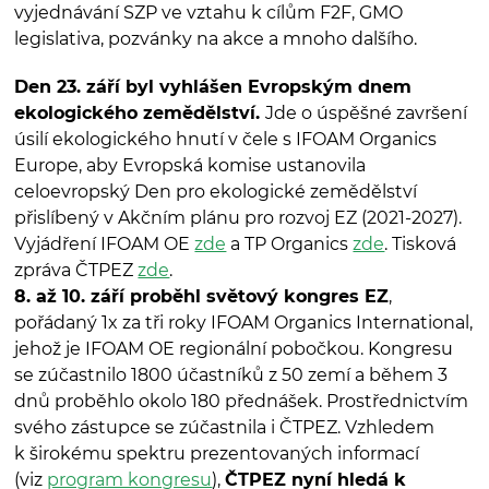
vyjednávání SZP ve vztahu k cílům F2F, GMO
legislativa, pozvánky na akce a mnoho dalšího.
Den 23. září byl vyhlášen Evropským dnem
ekologického zemědělství.
Jde o úspěšné završení
úsilí ekologického hnutí v čele s IFOAM Organics
Europe, aby Evropská komise ustanovila
celoevropský Den pro ekologické zemědělství
přislíbený v Akčním plánu pro rozvoj EZ (2021-2027).
Vyjádření IFOAM OE
zde
a TP Organics
zde
. Tisková
zpráva ČTPEZ
zde
.
8. až 10. září proběhl světový kongres EZ
,
pořádaný 1x za tři roky IFOAM Organics International,
jehož je IFOAM OE regionální pobočkou. Kongresu
se zúčastnilo 1800 účastníků z 50 zemí a během 3
dnů proběhlo okolo 180 přednášek. Prostřednictvím
svého zástupce se zúčastnila i ČTPEZ. Vzhledem
k širokému spektru prezentovaných informací
(viz
program kongresu
),
ČTPEZ nyní hledá k