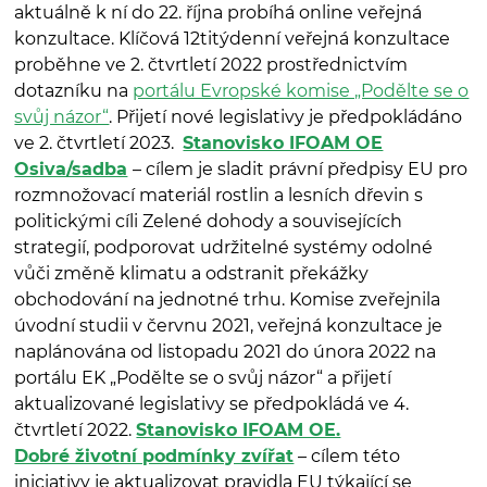
aktuálně k ní do 22. října probíhá online veřejná
konzultace. Klíčová 12titýdenní veřejná konzultace
proběhne ve 2. čtvrtletí 2022 prostřednictvím
dotazníku na
portálu Evropské komise „Podělte se o
svůj názor“
. Přijetí nové legislativy je předpokládáno
ve 2. čtvrtletí 2023.
Stanovisko IFOAM OE
Osiva/sadba
– cílem je sladit právní předpisy EU pro
rozmnožovací materiál rostlin a lesních dřevin s
politickými cíli Zelené dohody a souvisejících
strategií, podporovat udržitelné systémy odolné
vůči změně klimatu a odstranit překážky
obchodování na jednotné trhu. Komise zveřejnila
úvodní studii v červnu 2021, veřejná konzultace je
naplánována od listopadu 2021 do února 2022 na
portálu EK „Podělte se o svůj názor“ a přijetí
aktualizované legislativy se předpokládá ve 4.
čtvrtletí 2022.
Stanovisko IFOAM OE.
Dobré životní podmínky zvířat
– cílem této
iniciativy je aktualizovat pravidla EU týkající se