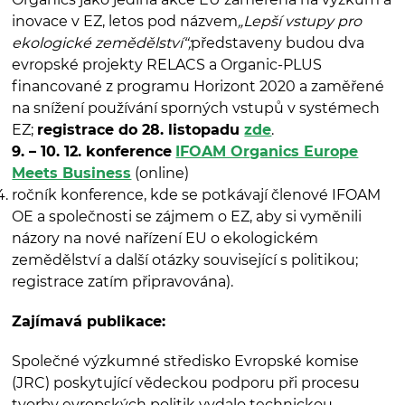
inovace v EZ, letos pod názvem
„Lepší vstupy pro
ekologické zemědělství“;
představeny budou dva
evropské projekty RELACS a Organic-PLUS
financované z programu Horizont 2020 a zaměřené
na snížení používání sporných vstupů v systémech
EZ;
registrace do 28. listopadu
zde
.
9. – 10. 12. konference
IFOAM Organics Europe
Meets Business
(online)
ročník konference, kde se potkávají členové IFOAM
OE a společnosti se zájmem o EZ, aby si vyměnili
názory na nové nařízení EU o ekologickém
zemědělství a další otázky související s politikou;
registrace zatím připravována).
Zajímavá publikace:
Společné výzkumné středisko Evropské komise
(JRC) poskytující vědeckou podporu při procesu
tvorby evropských politik vydalo technickou