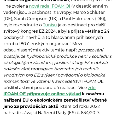
jiné zvolena
nová rada IFOAM OI
(v desetičlenném
vedení jsou 3 osobnosti z Evropy: Marco Schlüter
(DE), Sarah Compson (UK) a Paul Holmbeck (DK)),
bylo rozhodnuto o
Tunisu
jako destinaci pro další
světový kongres EZ 2024, a byla přijata většina z 24
podaných návrhů, a to hlasováním přihlášených
zhruba 180 členských organizací. Mezi
odsouhlasenými aktivitami je např.:
prosazování
postoje, že h
ydroponická produkce není v souladu s
ekologickými zásadami; posílení úlohy EZ v oblasti
odlesňování; propagace bezorebných technik
vhodných pro EZ; zvýšení povědomí o biologické
rozmanitosti ve vztahu k zemědělství
. IFOAM OE
přislíbil aktivní podporu při realizaci. Více
zde
.
IFOAM OE připravuje online výklad
k novému
nařízení EU o ekologickém zemědělství včetně
jeho 23 prováděcích aktů
, které od roku 2022
nahradí stávající Nařízení Rady (ES) č. 834/2017.