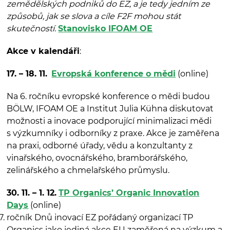
zemědělských podniků do EZ, a je tedy jedním ze
způsobů, jak se slova a cíle F2F mohou stát
skutečností.
Stanovisko IFOAM OE
Akce v kalendáři
:
17. – 18. 11.
Evropská konference o mědi
(online)
Na 6. ročníku evropské konference o mědi budou
BÖLW, IFOAM OE a Institut Julia Kühna diskutovat
možnosti a inovace podporující minimalizaci mědi
s výzkumníky i odborníky z praxe. Akce je zaměřena
na praxi, odborné úřady, vědu a konzultanty z
vinařského, ovocnářského, bramborářského,
zelinářského a chmelařského průmyslu.
30. 11. – 1. 12.
TP Organics’ Organic Innovation
Days
(online)
ročník Dnů inovací EZ pořádaný organizací TP
Organics jako jediná akce EU zaměřená na výzkum a