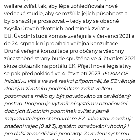
welfare zvířat tak, aby lépe zohledňovala nové
vědecké studie, aby se rozšířila jejich působnost a
bylo snazší je prosazovat – tedy aby se obecně
zvýšila úroveň životních podmínek zvířat v
EU. Úvodní studii komise zveřejnila v červenci 2021 a
do 24. srpna k ní probíhala veřejná konzultace.
Druhá veřejná konzultace pro občany a všechny
zúčastněné strany bude spuštěna ve 4. čtvrtletí 2021
skrze dotazník na portálu EK. Přijetí nové legislativy
se pak předpokládá ve 4. čtvrtletí 2023.
IFOAM OE
iniciativu vítá a ve své reakci připomněl, že EZ věnuje
dobrým životním podmínkám zvířat velkou
pozornost a mělo by být považováno za osvědčený
postup. Podporuje vytvoření systému označování
dobrých životních podmínek zvířat s jasně
rozpoznatelným standardem EZ. Jako vzor navrhuje
značení vajec (0 až 3), systém označování vhodný i
pro další zemědělské produkty. Zavedení systému