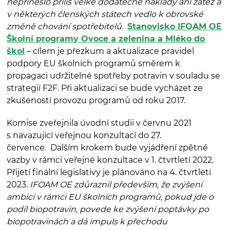
nepřineslo příliš velké dodatečné náklady ani zátěž a
v některých členských státech vedlo k obrovské
změně chování spotřebitelů.
Stanovisko IFOAM OE
Školní programy Ovoce a zelenina a Mléko do
škol
– cílem je přezkum a aktualizace pravidel
podpory EU školních programů směrem k
propagaci udržitelné spotřeby potravin v souladu se
strategií F2F. Při aktualizaci se bude vycházet ze
zkušeností provozu programů od roku 2017.
Komise zveřejnila úvodní studii v červnu 2021
s navazující veřejnou konzultací do 27.
července. Dalším krokem bude vyjádření zpětné
vazby v rámci veřejné konzultace v 1. čtvrtletí 2022.
Přijetí finální legislativy je plánováno na 4. čtvrtletí
2023.
IFOAM OE zdůraznil především, že zvýšení
ambicí v rámci EU školních programů, pokud jde o
podíl biopotravin, povede ke zvýšení poptávky po
biopotravinách a dá impuls k přechodu