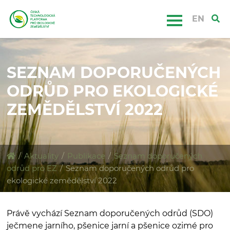
EN
SEZNAM DOPORUČENÝCH
ODRŮD PRO EKOLOGICKÉ
ZEMĚDĚLSTVÍ 2022
/
Aktuality
/
Publikace
/
Seznam doporučených
odrůd pro EZ
/
Seznam doporučených odrůd pro
ekologické zemědělství 2022
Právě vychází Seznam doporučených odrůd (SDO)
ječmene jarního, pšenice jarní a pšenice ozimé pro