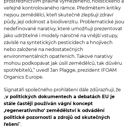
prostřednictvím právně vymezeného, holistického a
veřejně kontrolovaného rámce. Předmětem kritiky
nejsou zemědělci, kteří skutečně zlepšují zdraví
půdy, její odolnost a biodiverzitu. Problematické jsou
nedefinované narativy, které umožňují prezentovat
jako udržitelné i modely náročné na vnější vstupy,
závislé na syntetických pesticidech a hnojivech
nebo založené na nedostatečných
environmentálních opatřeních. Takové narativy
mohou podkopávat jak úsilí zemědělců, tak důvěru
spotřebitelů,“ uvedl Jan Plagge, prezident IFOAM
Organics Europe.
Signatáři společného prohlášení dále zdůrazňují, že
„
v politických dokumentech a debatách EU je
stále častěji používán vágní koncept
‚regenerativního‘ zemědělství k odvádění
politické pozornosti a zdrojů od skutečných
řešení
“.