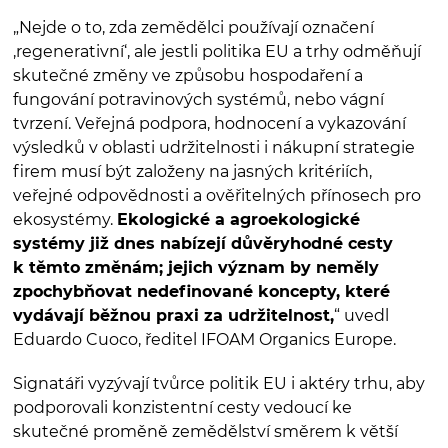
„Nejde o to, zda zemědělci používají označení
‚regenerativní‘, ale jestli politika EU a trhy odměňují
skutečné změny ve způsobu hospodaření a
fungování potravinových systémů, nebo vágní
tvrzení. Veřejná podpora, hodnocení a vykazování
výsledků v oblasti udržitelnosti i nákupní strategie
firem musí být založeny na jasných kritériích,
veřejné odpovědnosti a ověřitelných přínosech pro
ekosystémy.
Ekologické a agroekologické
systémy již dnes nabízejí důvěryhodné cesty
k těmto změnám; jejich význam by neměly
zpochybňovat nedefinované koncepty, které
vydávají běžnou praxi za udržitelnost,
“ uvedl
Eduardo Cuoco, ředitel IFOAM Organics Europe.
Signatáři vyzývají tvůrce politik EU i aktéry trhu, aby
podporovali konzistentní cesty vedoucí ke
skutečné proměně zemědělství směrem k větší