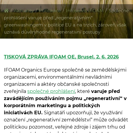
/
Aktuality
/
Publikace
/
Infoservis IFOAM
/
Společné
prohlášení varuje před „regenerativním“
greenwashingem v politice EU a na trzích, zároveň však
uznává důvěryhodné regenerativní postupy
TISKOVÁ ZPRÁVA IFOAM OE, Brusel, 2. 6. 2026
IFOAM Organics Europe společně se zemědělskými
organizacemi, environmentálními nevládními
organizacemi a aktéry občanské společnosti
zveřejnila
společné prohlášení
, které
varuje před
zavádějícím používáním pojmu „regenerativní“ v
korporátním marketingu a politických
iniciativách EU.
Signatáři upozorňují, že využívání
označení „regenerativní zemědělství“ může odvádět
politickou pozornost, veřejné zdroje i zájem trhu od