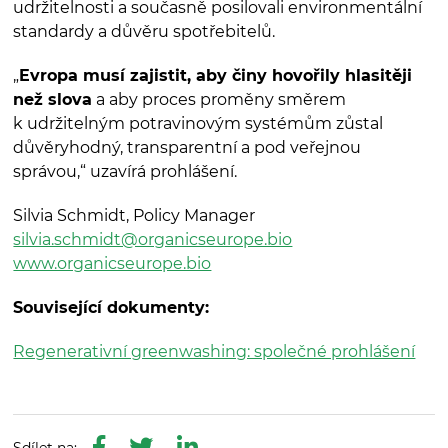
udržitelnosti a současně posilovali environmentální
standardy a důvěru spotřebitelů.
„
Evropa musí zajistit, aby činy hovořily hlasitěji
než slova
a aby proces proměny směrem
k udržitelným potravinovým systémům zůstal
důvěryhodný, transparentní a pod veřejnou
správou,“ uzavírá prohlášení.
Silvia Schmidt, Policy Manager
silvia.schmidt@organicseurope.bio
www.organicseurope.bio
Související dokumenty:
Regenerativní greenwashing: společné prohlášení