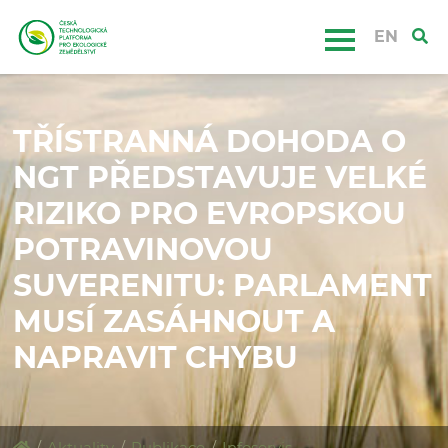
EN
TŘÍSTRANNÁ DOHODA O
NGT PŘEDSTAVUJE VELKÉ
RIZIKO PRO EVROPSKOU
POTRAVINOVOU
SUVERENITU: PARLAMENT
MUSÍ ZASÁHNOUT A
NAPRAVIT CHYBU
/
Aktuality
/
Publikace
/
Infoservis