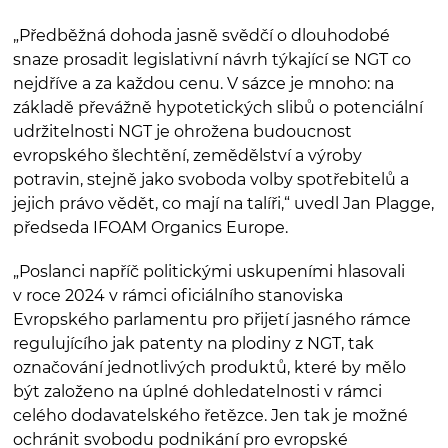
„Předběžná dohoda jasně svědčí o dlouhodobé
snaze prosadit legislativní návrh týkající se NGT co
nejdříve a za každou cenu. V sázce je mnoho: na
základě převážně hypotetických slibů o potenciální
udržitelnosti NGT je ohrožena budoucnost
evropského šlechtění, zemědělství a výroby
potravin, stejně jako svoboda volby spotřebitelů a
jejich právo vědět, co mají na talíři,“ uvedl Jan Plagge,
předseda IFOAM Organics Europe.
„Poslanci napříč politickými uskupeními hlasovali
v roce 2024 v rámci oficiálního stanoviska
Evropského parlamentu pro přijetí jasného rámce
regulujícího jak patenty na plodiny z NGT, tak
označování jednotlivých produktů, které by mělo
být založeno na úplné dohledatelnosti v rámci
celého dodavatelského řetězce. Jen tak je možné
ochránit svobodu podnikání pro evropské