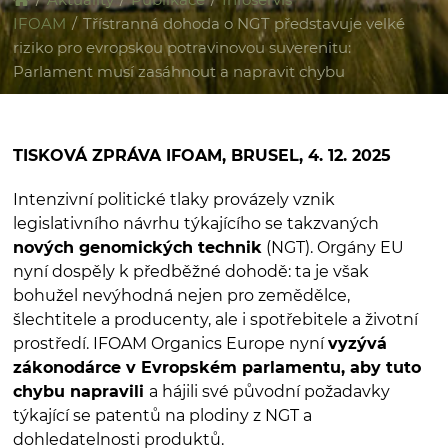
IFOAM
/
Třístranná dohoda o NGT představuje velké
riziko pro evropskou potravinovou suverenitu:
Parlament musí zasáhnout a napravit chybu
TISKOVÁ ZPRÁVA IFOAM, BRUSEL, 4. 12. 2025
Intenzivní politické tlaky provázely vznik
legislativního návrhu týkajícího se takzvaných
nových genomických technik
(NGT). Orgány EU
nyní dospěly k předběžné dohodě: ta je však
bohužel nevýhodná nejen pro zemědělce,
šlechtitele a producenty, ale i spotřebitele a životní
prostředí. IFOAM Organics Europe nyní
vyzývá
zákonodárce v Evropském parlamentu, aby tuto
chybu napravili
a hájili své původní požadavky
týkající se patentů na plodiny z NGT a
dohledatelnosti produktů.