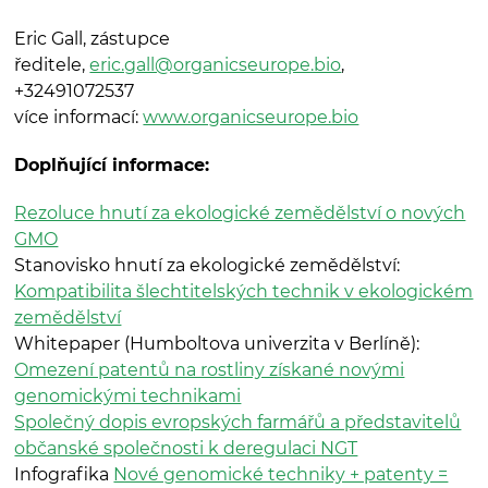
Eric Gall, zástupce
ředitele,
eric.gall@organicseurope.bio
,
+32491072537
více informací:
www.organicseurope.bio
Doplňující informace:
Rezoluce hnutí za ekologické zemědělství o nových
GMO
Stanovisko hnutí za ekologické zemědělství:
Kompatibilita šlechtitelských technik v ekologickém
zemědělství
Whitepaper (Humboltova univerzita v Berlíně):
Omezení patentů na rostliny získané novými
genomickými technikami
Společný dopis evropských farmářů a představitelů
občanské společnosti k deregulaci NGT
Infografika
Nové genomické techniky + patenty =