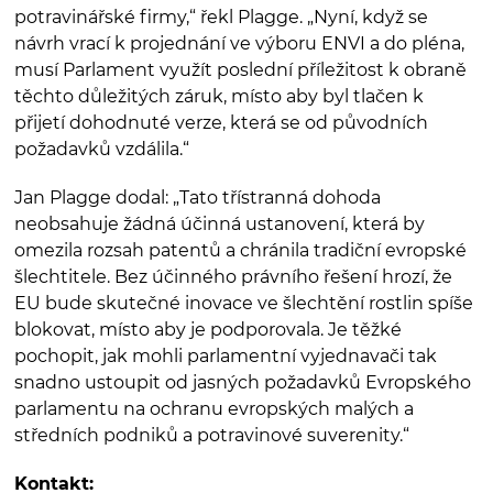
potravinářské firmy,“ řekl Plagge. „Nyní, když se
návrh vrací k projednání ve výboru ENVI a do pléna,
musí Parlament využít poslední příležitost k obraně
těchto důležitých záruk, místo aby byl tlačen k
přijetí dohodnuté verze, která se od původních
požadavků vzdálila.“
Jan Plagge dodal: „Tato třístranná dohoda
neobsahuje žádná účinná ustanovení, která by
omezila rozsah patentů a chránila tradiční evropské
šlechtitele. Bez účinného právního řešení hrozí, že
EU bude skutečné inovace ve šlechtění rostlin spíše
blokovat, místo aby je podporovala. Je těžké
pochopit, jak mohli parlamentní vyjednavači tak
snadno ustoupit od jasných požadavků Evropského
parlamentu na ochranu evropských malých a
středních podniků a potravinové suverenity.“
Kontakt: