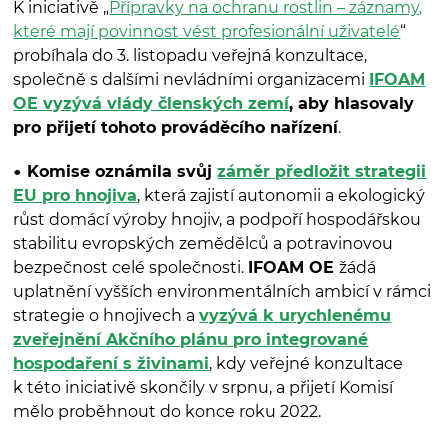
K iniciativě „
Přípravky na ochranu rostlin – záznamy,
které mají povinnost vést profesionální uživatelé
“
probíhala do 3. listopadu veřejná konzultace,
společně s dalšími nevládními organizacemi
IFOAM
OE vyzývá vlády členských zemí
, aby hlasovaly
pro přijetí tohoto prováděcího nařízení
.
Komise oznámila svůj
záměr předložit strategii
EU pro hnojiva
, která zajistí autonomii a ekologický
růst domácí výroby hnojiv, a podpoří hospodářskou
stabilitu evropských zemědělců a potravinovou
bezpečnost celé společnosti.
IFOAM OE
žádá
uplatnění vyšších environmentálních ambicí v rámci
strategie o hnojivech a
vyzývá k urychlenému
zveřejnění Akčního plánu pro integrované
hospodaření s živinami
, kdy veřejné konzultace
k této iniciativě skončily v srpnu, a přijetí Komisí
mělo proběhnout do konce roku 2022.