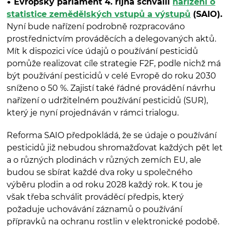
Evropský parlament 4. října schválil
nařízení o
statistice zemědělských vstupů a výstupů
(SAIO).
Nyní bude nařízení podrobně rozpracováno
prostřednictvím prováděcích a delegovaných aktů.
Mít k dispozici více údajů o používání pesticidů
pomůže realizovat cíle strategie F2F, podle nichž má
být používání pesticidů v celé Evropě do roku 2030
sníženo o 50 %. Zajistí také řádné provádění návrhu
nařízení o udržitelném používání pesticidů (SUR),
který je nyní projednáván v rámci trialogu.
Reforma SAIO předpokládá, že se údaje o používání
pesticidů již nebudou shromažďovat každých pět let
a o různých plodinách v různých zemích EU, ale
budou se sbírat každé dva roky u společného
výběru plodin a od roku 2028 každý rok. K tou je
však třeba schválit prováděcí předpis, který
požaduje uchovávání záznamů o používání
přípravků na ochranu rostlin v elektronické podobě.