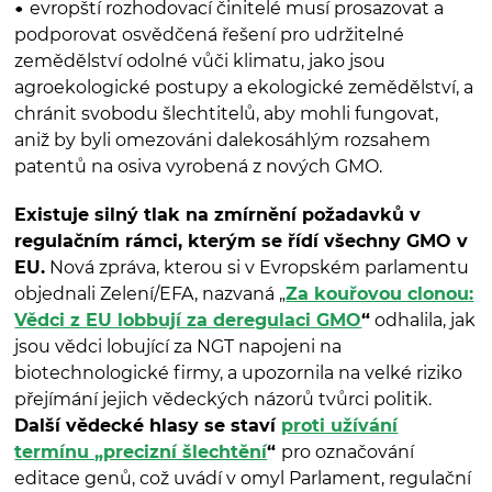
evropští rozhodovací činitelé musí prosazovat a
podporovat osvědčená řešení pro udržitelné
zemědělství odolné vůči klimatu, jako jsou
agroekologické postupy a ekologické zemědělství, a
chránit svobodu šlechtitelů, aby mohli fungovat,
aniž by byli omezováni dalekosáhlým rozsahem
patentů na osiva vyrobená z nových GMO.
Existuje silný tlak na zmírnění požadavků v
regulačním rámci, kterým se řídí všechny GMO v
EU.
Nová zpráva, kterou si v Evropském parlamentu
objednali Zelení/EFA, nazvaná „
Za kouřovou clonou:
Vědci z EU lobbují za deregulaci GMO
“
odhalila, jak
jsou vědci lobující za NGT napojeni na
biotechnologické firmy, a upozornila na velké riziko
přejímání jejich vědeckých názorů tvůrci politik.
Další vědecké hlasy se staví
proti užívání
termínu „precizní šlechtění
“
pro označování
editace genů, což uvádí v omyl Parlament, regulační