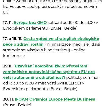
online webinář od 11:00 do 13:30 pořádaný organizací
EU Focus ve spolupráci s českým předsednictvím
EU
17. 11.
Evropa bez GMO
setkání od 10:00 do 13:00 v
Evropském parlamentu (Brusel, Belgie)
17. a 18. 11.
Cesta vpřed ve strategiích ekologické
péče o zdraví rostlin
(minimalizace mědi, ale i další
strategie související s biodiverzitou) – online
konference
29.11.
Uzavírání koloběhu živin: Přetváření
zemědělsko-potravinářského systému EU pro
větší autonomii a udržitelnost?
politický seminář
od 13:30 do 15:30 v místnosti SPINELLI 5E1 v
Evropském parlamentu (Brusel, Belgie)
30. 11.
IFOAM Organics Europe Meets Business
(Brusel, Belgie)