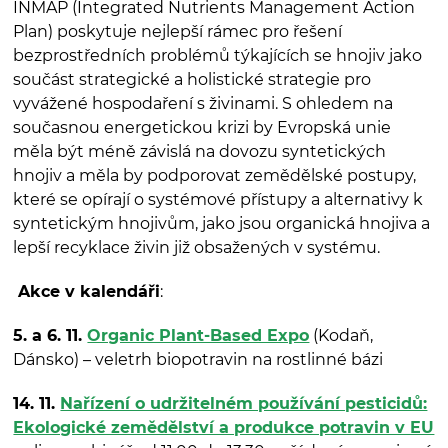
INMAP (Integrated Nutrients Management Action
Plan) poskytuje nejlepší rámec pro řešení
bezprostředních problémů týkajících se hnojiv jako
součást strategické a holistické strategie pro
vyvážené hospodaření s živinami. S ohledem na
současnou energetickou krizi by Evropská unie
měla být méně závislá na dovozu syntetických
hnojiv a měla by podporovat zemědělské postupy,
které se opírají o systémové přístupy a alternativy k
syntetickým hnojivům, jako jsou organická hnojiva a
lepší recyklace živin již obsažených v systému.
Akce v kalendáři
:
5. a 6. 11.
Organic Plant-Based Expo
(Kodaň,
Dánsko) – veletrh biopotravin na rostlinné bázi
14. 11.
Nařízení o udržitelném používání pesticidů:
Ekologické zemědělství a produkce potravin v EU