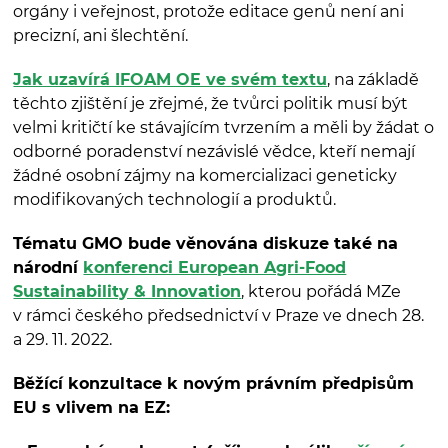
orgány i veřejnost, protože editace genů není ani
precizní, ani šlechtění.
Jak uzavírá IFOAM OE ve svém textu
, na základě
těchto zjištění je zřejmé, že tvůrci politik musí být
velmi kritičtí ke stávajícím tvrzením a měli by žádat o
odborné poradenství nezávislé vědce, kteří nemají
žádné osobní zájmy na komercializaci geneticky
modifikovaných technologií a produktů.
Tématu GMO bude věnována diskuze také na
národní
konferenci European Agri-Food
Sustainability & Innovation
, kterou pořádá MZe
v rámci českého předsednictví v Praze ve dnech 28.
a 29. 11. 2022.
Běžící konzultace k novým právním předpisům
EU s vlivem na EZ: