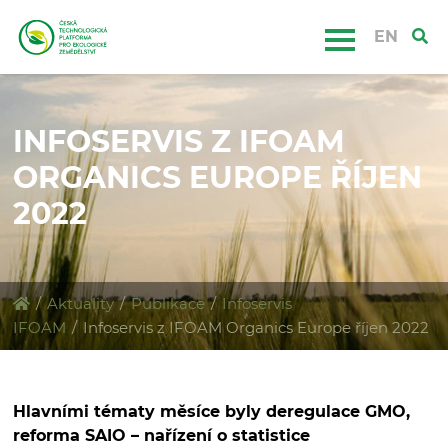
EN
INFOSERVIS Z IFOAM
ORGANICS EUROPE ŘÍJEN
2022
/
Aktuality
/
Publikace
/
Infoservis
IFOAM
/
Infoservis z IFOAM Organics Europe říjen 2022
Hlavními tématy měsíce byly deregulace GMO,
reforma SAIO – nařízení o statistice