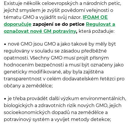
Existuje několik celoevropských a národních petic,
jejichž smyslem je zvýšit povědomí veřejnosti o
tématu GMO a vyjádřit svůj názor.
IFOAM OE
doporučuje
zapojení se do petice
Regulovat a
označovat nové GM potraviny
,
která požaduje:
nové GMO jsou GMO a jako takové by měly být
regulovány v souladu se zásadou předběžné
opatrnosti. Všechny GMO musí projít přísným
hodnocením bezpečnosti a musí být označeny jako
geneticky modifikované, aby byla zajištěna
transparentnost v celém dodavatelském řetězci pro
občany a zemědělce;
je třeba provádět další výzkum environmentálních,
biologických a zdravotních rizik nových GMO, jejich
socioekonomických dopadů na zemědělce a
potravinový systém a vyvíjet metody detekce;