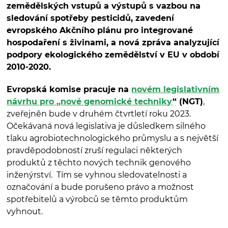
zemědělských vstupů a výstupů s vazbou na
sledování spotřeby pesticidů, zavedení
evropského Akčního plánu pro integrované
hospodaření s živinami, a nová zpráva analyzující
podpory ekologického zemědělství v EU v období
2010-2020.
Evropská komise pracuje na
novém legislativním
návrhu pro „nové genomické techniky
“ (NGT)
,
zveřejněn bude v druhém čtvrtletí roku 2023.
Očekávaná nová legislativa je důsledkem silného
tlaku agrobiotechnologického průmyslu a s největší
pravděpodobností zruší regulaci některých
produktů z těchto nových technik genového
inženýrství. Tím se vyhnou sledovatelnosti a
označování a bude porušeno právo a možnost
spotřebitelů a výrobců se těmto produktům
vyhnout.