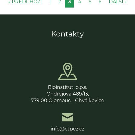
« PŘEDCHOZÍ
1
2
3
4
5
6
DALŠÍ »
Kontakty
Bioinstitut, o.p.s.
Ondřejova 489/13,
779 00 Olomouc - Chválkovice
info@ctpez.cz