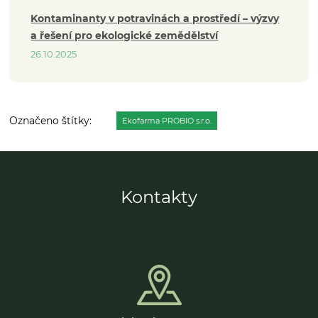
Kontaminanty v potravinách a prostředí – výzvy
a řešení pro ekologické zemědělství
26.10.2025
Ekofarma PROBIO s.r.o.
Kontakty