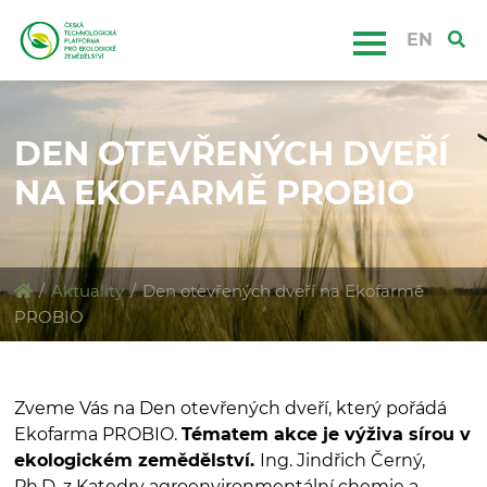
EN
DEN OTEVŘENÝCH DVEŘÍ
NA EKOFARMĚ PROBIO
/
Aktuality
/
Den otevřených dveří na Ekofarmě
PROBIO
Zveme Vás na Den otevřených dveří, který pořádá
Ekofarma PROBIO.
Tématem akce je výživa sírou v
ekologickém zemědělství.
Ing. Jindřich Černý,
Ph.D. z Katedry agroenvironmentální chemie a