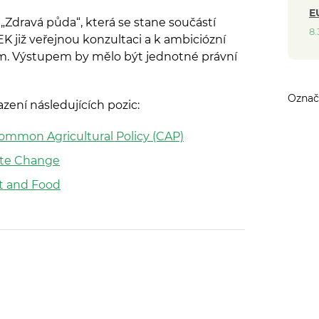
E
 „Zdravá půda“, která se stane součástí
8.
EK již veřejnou konzultaci a k ambiciózní
m. Výstupem by mělo být jednotné právní
zení následujících pozic:
Common Agricultural Policy (CAP)
mate Change
nt and Food